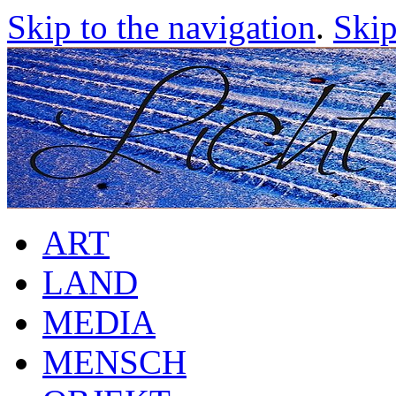
Skip to the navigation
.
Skip
ART
LAND
MEDIA
MENSCH