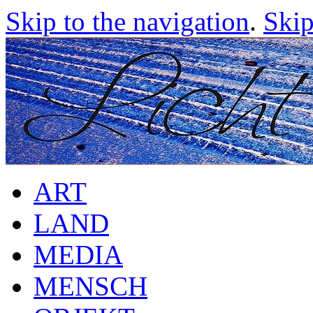
Skip to the navigation
.
Skip
ART
LAND
MEDIA
MENSCH